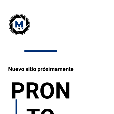
Nuevo sitio próximamente
PRON